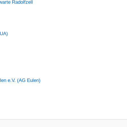
warte Radolfzell
VUA)
en e.V. (AG Eulen)