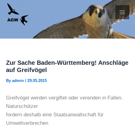
Skip
to
content
Zur Sache Baden-Württemberg! Anschläge
auf Greifvögel
By
admin
/
29.05.2015
Greifvögel werden vergiftet oder verenden in Fallen.
Naturschützer
fordern deshalb eine Staatsanwaltschaft für
Umweltverbrechen